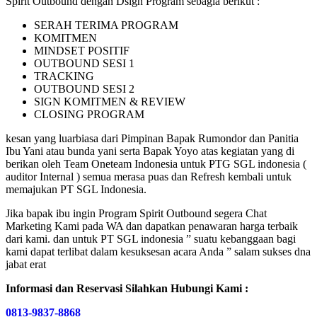
Spirit Outbound dengan Dsign Program sebagia berikut :
SERAH TERIMA PROGRAM
KOMITMEN
MINDSET POSITIF
OUTBOUND SESI 1
TRACKING
OUTBOUND SESI 2
SIGN KOMITMEN & REVIEW
CLOSING PROGRAM
kesan yang luarbiasa dari Pimpinan Bapak Rumondor dan Panitia
Ibu Yani atau bunda yani serta Bapak Yoyo atas kegiatan yang di
berikan oleh Team Oneteam Indonesia untuk PTG SGL indonesia (
auditor Internal ) semua merasa puas dan Refresh kembali untuk
memajukan PT SGL Indonesia.
Jika bapak ibu ingin Program Spirit Outbound segera Chat
Marketing Kami pada WA dan dapatkan penawaran harga terbaik
dari kami. dan untuk PT SGL indonesia ” suatu kebanggaan bagi
kami dapat terlibat dalam kesuksesan acara Anda ” salam sukses dna
jabat erat
Informasi dan Reservasi Silahkan Hubungi Kami :
0813-9837-8868